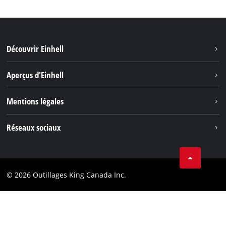
Découvrir Einhell
Durabilité
Aperçus d'Einhell
Battery System
À propos de nous
Mentions légales
Découvrir Einhell
Einhell dans le monde
Marque
Réseaux sociaux
Protection des données
Tik Tok
Brevets
Facebook
Contact
© 2026 Outillages King Canada Inc.
Instagram
Conformité
YouTube
LinkedIn