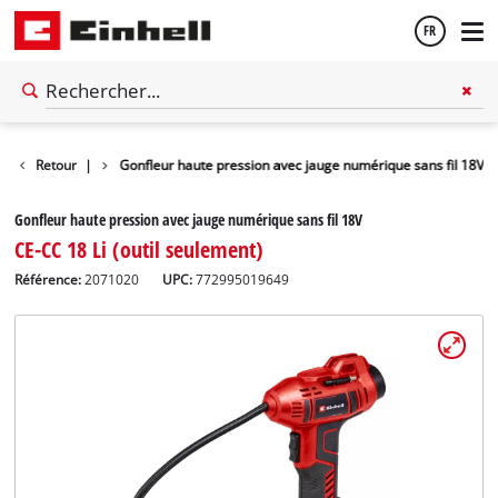
FR
Français
resseurs à air
Retour
|
Gonfleur haute pression avec jauge numérique sans fil 18V
English
Gonfleur haute pression avec jauge numérique sans fil 18V
CE-CC 18 Li (outil seulement)
Référence:
2071020
UPC:
772995019649