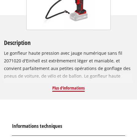
Description
Le gonfleur haute pression avec jauge numérique sans fil
2071020 d'Einhell est extrêmement léger et maniable, et
convient parfaitement aux petites opérations de gonflage des
pneus de voiture, de vélo et de ballon. Le gonfleur haute
pression de la gamme Power X-Change est compatible avec
Plus d'informations
toutes les batteries de cette même gamme. Le gonfleur haute
pression sans fil est doté d’un jauge de pression numérique
pour une lecture facile et rapide des réglages actuels. La
pression souhaitée peut être paramétrée très facilement
jusqu’à 11 bar (160 lb/po2) maximum. Lorsque la pression pré-
Informations techniques
paramétrée est atteinte, le gonfleur haute pression s’arrête