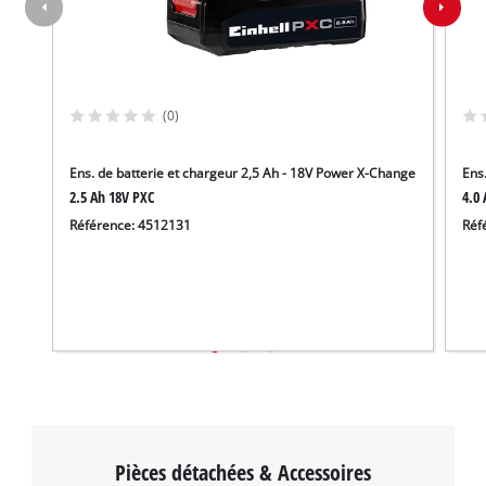
This content is not permitted to load due
to trackers that are not disclosed to the
visitor. The website owner needs to setup
the site with their CMP to add this content
(0)
to the list of technologies used.
Powered by
Usercentrics Consent
Ens. de batterie et chargeur 2,5 Ah - 18V Power X-Change
Ens
Management Platform
2.5 Ah 18V PXC
4.0 
Référence: 4512131
Réf
Pièces détachées & Accessoires