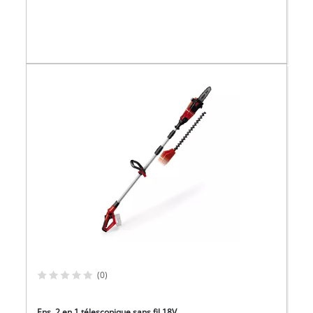
(0)
Ens. 2 en 1 télescopique sans fil 18V