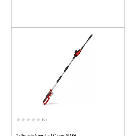
(0)
Taille-haie à perche 18” sans fil 18V