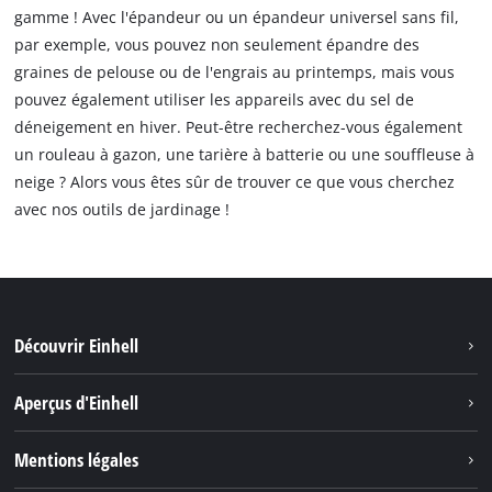
gamme ! Avec l'épandeur ou un épandeur universel sans fil,
par exemple, vous pouvez non seulement épandre des
graines de pelouse ou de l'engrais au printemps, mais vous
pouvez également utiliser les appareils avec du sel de
déneigement en hiver. Peut-être recherchez-vous également
un rouleau à gazon, une tarière à batterie ou une souffleuse à
neige ? Alors vous êtes sûr de trouver ce que vous cherchez
avec nos outils de jardinage !
Découvrir Einhell
Durabilité
Aperçus d'Einhell
Battery System
À propos de nous
Mentions légales
Découvrir Einhell
Einhell dans le monde