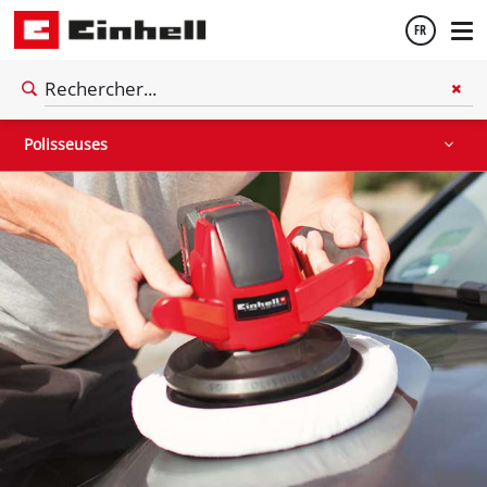
FR
Compresseurs à air
Polisseuses
Français
Polisseuses
English