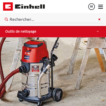
FR
Aspirateurs de matériaux secs / humides
Français
Outils de nettoyage
English