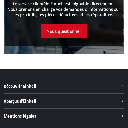
Le service clientèle Einhell est joignable directement.
Nous prenons en charge vos demandes d'informations sur
les produits, les pièces détachées et les réparations.
Nous questionner
Découvrir Einhell
Durabilité
Aperçus d'Einhell
Battery System
À propos de nous
Mentions légales
Découvrir Einhell
Einhell dans le monde
Marque