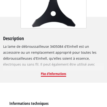
Description
La lame de débroussailleuse 3405084 d'Einhell est un
accessoire ou un remplacement approprié pour toutes les
débroussailleuses d'Einhell, qu'elles soient à essence,
électriques ou sans fil. Il peut également être utilisé avec
d'autres outils dotés d'un support adapté pour les lames avec
Plus d'informations
un arbre de 25,4 mm (1"). La lame en métal de 2,5 mm
d'épaisseur avec 3 dents tranchantes est idéale pour enlever
la végétation haute et envahissante comme les sous-bois.
Avec une largeur de coupe de 255 mm (10"), elle peut
également être utilisée pour couper de grandes surfaces.
Informations techniques