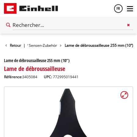
FR
Français
Trimmer- / Sensen-Zubehör
Retour
|
Lame de débroussailleuse 255 mm (10”)
English
Lame de débroussailleuse 255 mm (10”)
Lame de débroussailleuse
Référence:
3405084
UPC:
772995019441