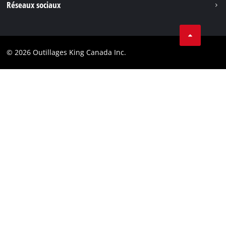
Réseaux sociaux
Protection des données
Tik Tok
Brevets
Facebook
Contact
© 2026 Outillages King Canada Inc.
Instagram
Conformité
YouTube
LinkedIn