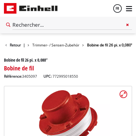
FR
Français
Retour
|
Trimmer- / Sensen-Zubehör
Bobine de fil 26 pi. x 0,080”
English
Bobine de fil 26 pi. x 0,080”
Bobine de fil
Référence:
3405097
UPC:
772995018550