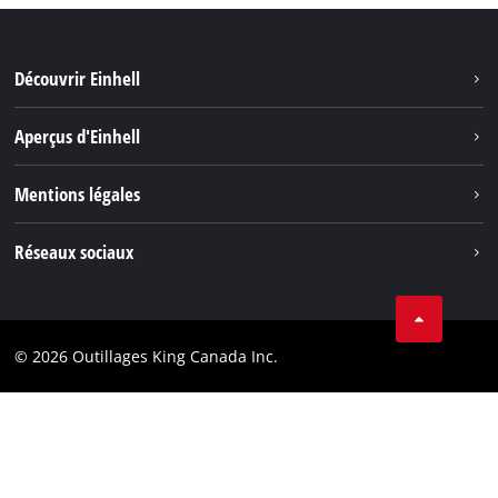
Découvrir Einhell
Durabilité
Aperçus d'Einhell
Battery System
À propos de nous
Mentions légales
Découvrir Einhell
Einhell dans le monde
Marque
Réseaux sociaux
Protection des données
Tik Tok
Brevets
Facebook
Contact
© 2026 Outillages King Canada Inc.
Instagram
Conformité
YouTube
LinkedIn