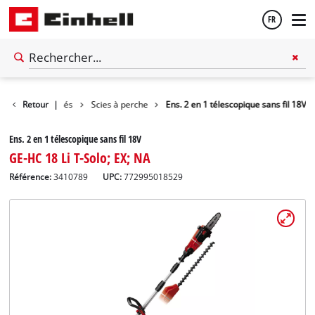
FR
Français
e jardin spécialisés
Retour
|
Scies à perche
Ens. 2 en 1 télescopique sans fil 18V
English
Ens. 2 en 1 télescopique sans fil 18V
GE-HC 18 Li T-Solo; EX; NA
Référence:
3410789
UPC:
772995018529