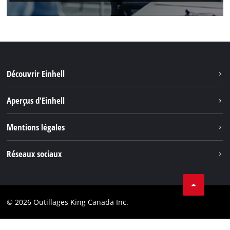
Découvrir Einhell
Durabilité
Aperçus d'Einhell
Battery System
À propos de nous
Mentions légales
Découvrir Einhell
Einhell dans le monde
Marque
Réseaux sociaux
Protection des données
Tik Tok
Brevets
Facebook
Contact
© 2026 Outillages King Canada Inc.
Instagram
Conformité
YouTube