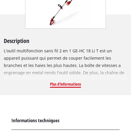
Description
L'outil multifonction sans fil 2 en 1 GE-HC 18 Li T est un
appareil puissant qui permet de couper facilement les
branches et les haies les plus hautes. La boîte de vitesses a
engrenage en metal rends l'outil solide. De plus, la chaîne de
qualité OREGON et le guide chaîne OREGON garantissent des
Plus d'informations
résultats de coupe nets. La partie supérieure est rotative à 90°
et permet des coupes horizontales sans effort. La butée à
griffes empêche de glisser pendant les travaux de sciage. Un
réservoir d'huile permet une lubrification automatique de la
chaine OREGON. Si nécessaire il peut être serré et changé
Informations techniques
sans aucun outil. Les lames de l'outil multifonctions sont