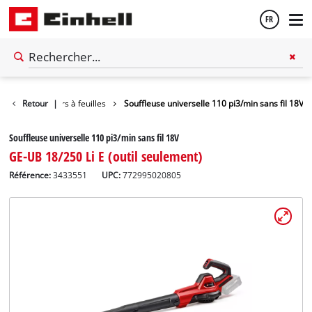
FR
Français
uses / Aspirateurs à feuilles
Retour
|
Souffleuse universelle 110 pi3/min sans fil 18V
English
Souffleuse universelle 110 pi3/min sans fil 18V
GE-UB 18/250 Li E (outil seulement)
Référence:
3433551
UPC:
772995020805