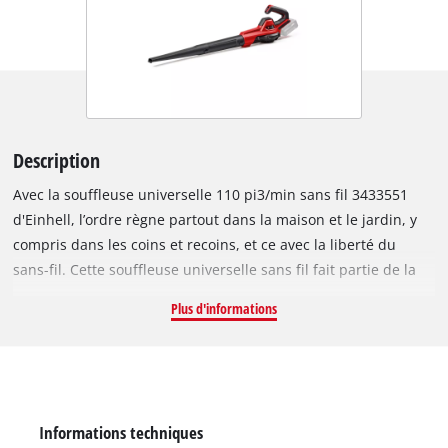
Description
Avec la souffleuse universelle 110 pi3/min sans fil 3433551
d'Einhell, l’ordre règne partout dans la maison et le jardin, y
compris dans les coins et recoins, et ce avec la liberté du
sans-fil. Cette souffleuse universelle sans fil fait partie de la
gamme Power X-Change et fonctionne avec 1 batterie 18V. Les
Plus d'informations
batteries de la gamme PXC sont compatibles avec plus de
300 appareils d'Einhell, que ce soit pour le bricolage ou pour
le jardinage. Le tube de soufflage en plusieurs parties permet
d’utiliser l’appareil pour diverses applications dans la maison
et le jardin, par exemple comme souffleuse de feuilles avec le
Informations techniques
tube long, comme souffleuse pour l’atelier avec le tube