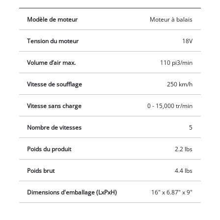
intermédiaire ou comme allume-barbecue avec le tube court
Modèle de moteur
Moteur à balais
et précis. Le contrôle de vitesse électronique permet une
utilisation adaptée au besoin. L'indicateur DEL renseigne d’un
Tension du moteur
18V
simple coup d’œil sur la vitesse de l'outil. La surface souple
assure une bonne préhension et une utilisation sans effort. Le
Volume d’air max.
110 pi3/min
support mural intégré facilite le rangement. Une batterie
2,5 Ah ou supérieure est conseillée pour une performance
Vitesse de soufflage
250 km/h
optimale. L’appareil est vendu sans batterie ni chargeur : ces
Vitesse sans charge
0 - 15,000 tr/min
accessoires sont disponibles séparément.
Nombre de vitesses
5
Poids du produit
2.2 lbs
Poids brut
4.4 lbs
Dimensions d'emballage (LxPxH)
16" x 6.87" x 9"