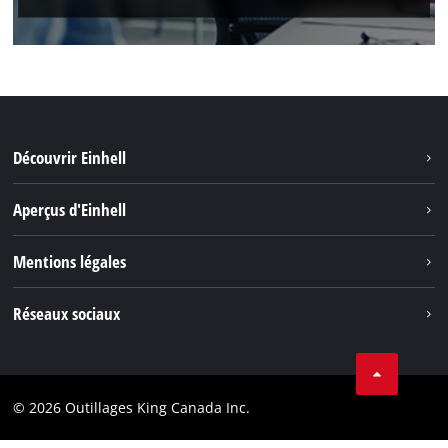
Découvrir Einhell
Durabilité
Aperçus d'Einhell
Battery System
À propos de nous
Mentions légales
Découvrir Einhell
Einhell dans le monde
Marque
Réseaux sociaux
Protection des données
Tik Tok
Brevets
Facebook
Contact
© 2026 Outillages King Canada Inc.
Instagram
Conformité