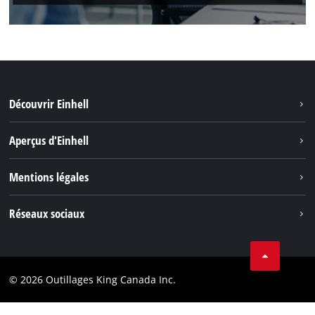
Découvrir Einhell
Durabilité
Aperçus d'Einhell
Battery System
À propos de nous
Mentions légales
Découvrir Einhell
Einhell dans le monde
Marque
Réseaux sociaux
Protection des données
Tik Tok
Brevets
Facebook
Contact
© 2026 Outillages King Canada Inc.
Instagram
Conformité
YouTube