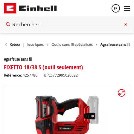
FR
Français
utils
Retour
Outils électriques
|
Outils sans fil spécialisés
Agrafeuse sans fil
English
Agrafeuse sans fil
FIXETTO 18/38 S (outil seulement)
Référence:
4257786
UPC:
772995020522