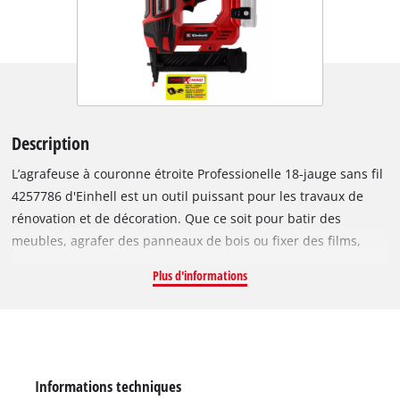
Description
L’agrafeuse à couronne étroite Professionelle 18-jauge sans fil
4257786 d'Einhell est un outil puissant pour les travaux de
rénovation et de décoration. Que ce soit pour batir des
meubles, agrafer des panneaux de bois ou fixer des films,
bâches ou matériaux isolants, le régulateur de tir de
Plus d'informations
l’agrafeuse sans fil permet de choisir facilement entre le tir
simple et le tir séquentiel, en fonction du travail à effectuer.
Au sein de la gamme Power X-Change, l’agrafeuse à couronne
étroite est compatible avec tous les chargeurs et batteries.
L’engrenage robuste et la technologie PressAir sans entretien
Informations techniques
assurent une cadence maximale de 60 coups/minute, et la