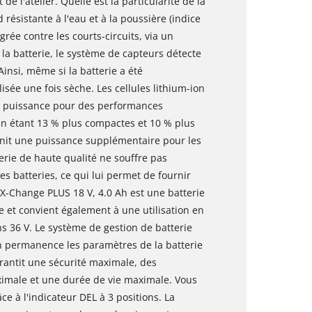
de l'atelier. Quelle est la particularité de la
 résistante à l'eau et à la poussière (indice
grée contre les courts-circuits, via un
la batterie, le système de capteurs détecte
Ainsi, même si la batterie a été
sée une fois sèche. Les cellules lithium-ion
e puissance pour des performances
 en étant 13 % plus compactes et 10 % plus
rnit une puissance supplémentaire pour les
terie de haute qualité ne souffre pas
s batteries, ce qui lui permet de fournir
X-Change PLUS 18 V, 4.0 Ah est une batterie
t convient également à une utilisation en
s 36 V. Le système de gestion de batterie
en permanence les paramètres de la batterie
rantit une sécurité maximale, des
male et une durée de vie maximale. Vous
ce à l'indicateur DEL à 3 positions. La