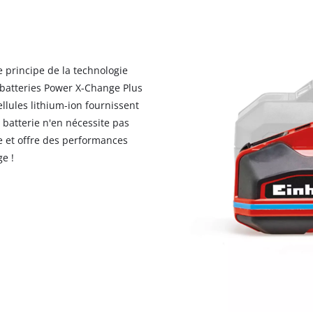
visitor. The website owner needs to setup
the site with their CMP to add this content
to the list of technologies used.
Powered by
Usercentrics Consent
 principe de la technologie
Management Platform
 batteries Power X-Change Plus
llules lithium-ion fournissent
a batterie n'en nécessite pas
e et offre des performances
ge !