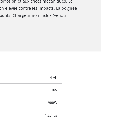
 corrosion et aux chocs mécaniques. Le
n élevée contre les impacts. La poignée
s outils. Chargeur non inclus (vendu
4 Ah
18V
900W
1.27 lbs