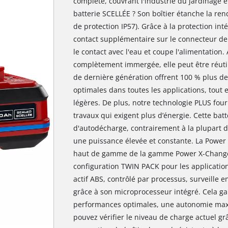
complète, couvrant l'industrie du jardinage et 
batterie SCELLÉE ? Son boîtier étanche la rend
de protection IP57). Grâce à la protection inté
contact supplémentaire sur le connecteur de 
le contact avec l'eau et coupe l'alimentation. 
complètement immergée, elle peut être réutili
de dernière génération offrent 100 % plus d
optimales dans toutes les applications, tout
légères. De plus, notre technologie PLUS fou
travaux qui exigent plus d’énergie. Cette bat
d'autodécharge, contrairement à la plupart de
une puissance élevée et constante. La Power 
haut de gamme de la gamme Power X-Change e
configuration TWIN PACK pour les application
actif ABS, contrôlé par processus, surveille 
grâce à son microprocesseur intégré. Cela ga
performances optimales, une autonomie maxi
pouvez vérifier le niveau de charge actuel grâ