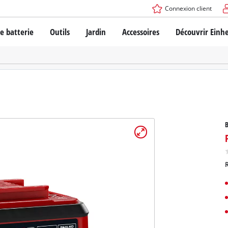
Connexion client
e batterie
Outils
Jardin
Accessoires
Découvrir Einhe
de batterie Power X-Change
Clés à chocs
Perceuses / perceuses à percussion
Perceuses à percussion SDS-PLUS
 de batterie
Rectifieuses d'angle
Outils oscillants multifonctionnels
Einhell originales vs. répliques
Toupies
B
Scies
Raboteuses
Einhell PROFESSIONAL
Ponceuses
ppareils PROFESSIONNELS
Outils à cloisons sèche
triques PROFESSIONNELS
Pistolets à peinturer
ardin PROFESSIONNELS
Lampes de travail DEL
Sécateurs à gazon
Outils sans fil spécialisés