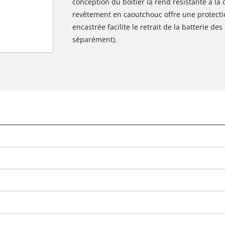
conception du boîtier la rend résistante à la
revêtement en caoutchouc offre une protectio
encastrée facilite le retrait de la batterie de
séparément).
Nous avons besoin de votre accord pour
pouvoir charger Google Maps !
This content is not permitted to load due
to trackers that are not disclosed to the