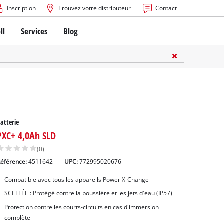
Inscription
Trouvez votre distributeur
Contact
ll
Services
Blog
atterie
PXC+ 4,0Ah SLD
(0)
Référence:
4511642
UPC:
772995020676
Compatible avec tous les appareils Power X-Change
SCELLÉE : Protégé contre la poussière et les jets d'eau (IP57)
Protection contre les courts-circuits en cas d'immersion
complète