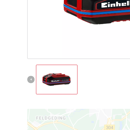
Tous les ap
Outils Powe
Outils de j