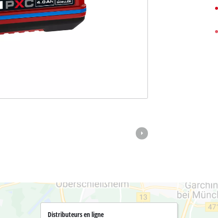
Scies à perche
pareils Power X-Change
Pulvérisateurs chimique
r X-Change
Outils de jardin spécialisés
Bancs de scie
ardin Power X-Change
Aspirateurs de matériaux secs / humides
Compresseurs à air
Polisseuses
Distributeurs en ligne