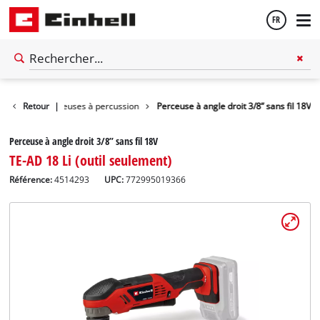
FR
Français
Perceuses / perceuses à percussion
Retour
|
Perceuse à angle droit 3/8” sans fil 18V
English
Perceuse à angle droit 3/8” sans fil 18V
TE-AD 18 Li (outil seulement)
Référence:
4514293
UPC:
772995019366