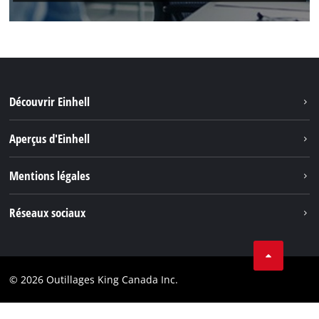
Découvrir Einhell
Durabilité
Aperçus d'Einhell
Battery System
À propos de nous
Mentions légales
Découvrir Einhell
Einhell dans le monde
Marque
Réseaux sociaux
Protection des données
Tik Tok
Brevets
Facebook
Contact
© 2026 Outillages King Canada Inc.
Instagram
Conformité
YouTube