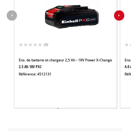
pouvoir charger Google Maps !
This content is not permitted to load due
to trackers that are not disclosed to the
visitor. The website owner needs to setup
the site with their CMP to add this content
to the list of technologies used.
(0)
Powered by
Usercentrics Consent
Management Platform
Ens. de batterie et chargeur 2,5 Ah - 18V Power X-Change
Ens
2.5 Ah 18V PXC
4.0 
Référence: 4512131
Réf