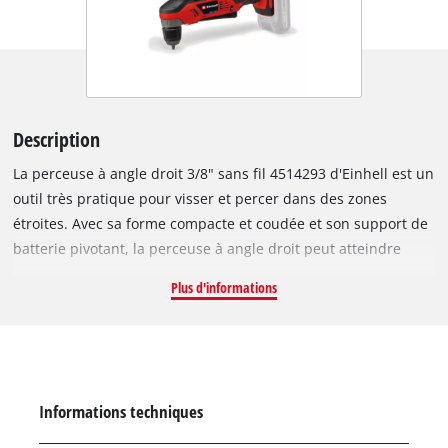
Description
La perceuse à angle droit 3/8" sans fil 4514293 d'Einhell est un
outil très pratique pour visser et percer dans des zones
étroites. Avec sa forme compacte et coudée et son support de
batterie pivotant, la perceuse à angle droit peut atteindre
facilement les zones étroites et difficiles d’accès, comme
Plus d'informations
l’intérieur des tiroirs. Le grand interrupteur permet d’adopter
différentes positions de préhension pour pouvoir manipuler
confortablement la perceuse à angle droit dans n’importe
quelle position. Au sein de la gamme Power X-Change, cette
perceuse à angle droit sans fil est compatible avec tous les
Informations techniques
chargeurs et batteries. Avec un couple maximal de 45 Nm (389