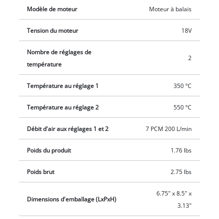
vendus avec l’outil. La surface de pose est adaptée à une
Modèle de moteur
Moteur à balais
utilisation stationnaire, et le crochet en métal rabattable
permet une utilisation flexible et un rangement facile. La
Tension du moteur
18V
poignée ergonomique à revêtement souple assure une prise
en main ferme et sûre. L'outil est vendu sans batterie ni
Nombre de réglages de
2
chargeur (disponibles séparément).
température
Température au réglage 1
350 °C
Température au réglage 2
550 °C
Débit d'air aux réglages 1 et 2
7 PCM 200 L/min
Poids du produit
1.76 lbs
Poids brut
2.75 lbs
6.75" x 8.5" x
Dimensions d'emballage (LxPxH)
3.13"