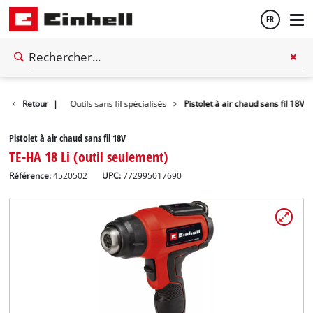
FR
Français
ls électriques
Retour
|
Outils sans fil spécialisés
Pistolet à air chaud sans fil 18V
English
Pistolet à air chaud sans fil 18V
TE-HA 18 Li (outil seulement)
Référence:
4520502
UPC:
772995017690