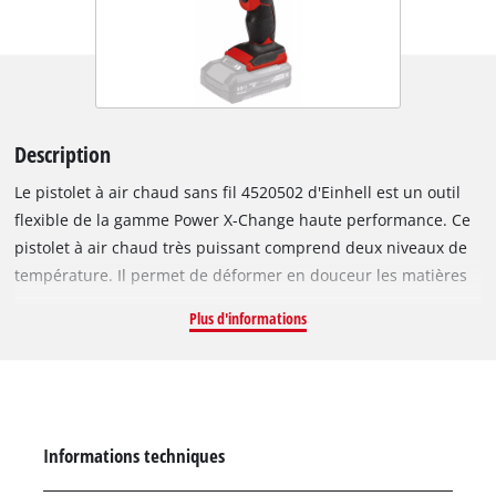
Description
Le pistolet à air chaud sans fil 4520502 d'Einhell est un outil
flexible de la gamme Power X-Change haute performance. Ce
pistolet à air chaud très puissant comprend deux niveaux de
température. Il permet de déformer en douceur les matières
plastiques utilisées dans la fabrication de maquettes, de
Plus d'informations
retirer des films adhésifs et d’éliminer les vieux résidus de
colle, laques et peintures. Le niveau de température
sélectionné est directement visible via le témoin DEL. La
protection anti-surchauffe permet une utilisation en toute
sécurité. Le système d’éjection mécanique facilite le retrait de
Informations techniques
la buse de réduction, buse à jet large et buse à réflecteur