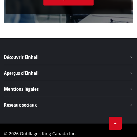
Découvrir Einhell
Durabilité
Aperçus d'Einhell
Battery System
À propos de nous
Mentions légales
Découvrir Einhell
Einhell dans le monde
Marque
Réseaux sociaux
Protection des données
Tik Tok
Brevets
Facebook
Contact
© 2026 Outillages King Canada Inc.
Instagram