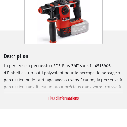
Description
La perceuse à percussion SDS-Plus 3/4" sans fil 4513906
d'Einhell est un outil polyvalent pour le perçage, le perçage à
percussion ou le burinage avec ou sans fixation, la perceuse à
percussion sans fil est un atout précieux dans votre trousse à
outils. Le moteur sans balais fournit plus de puissance et offre
Plus d'informations
un fonctionnement plus long. En tant que membre de la
famille Power X-Change, toutes les batteries rechargeables de
la série système peuvent être utilisées sans restriction pour
vos outils de jardin et d’atelier. Le mécanisme de frappe, qui a