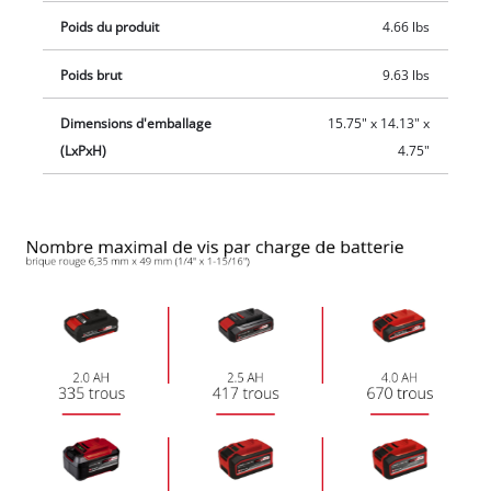
Poids du produit
4.66 lbs
Poids brut
9.63 lbs
Dimensions d'emballage
15.75" x 14.13" x
(LxPxH)
4.75"