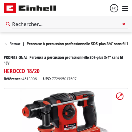
FR
Français
on SDS-PLUS
Retour
|
Perceuse à percussion professionnelle SDS-plus 3/4” sans fil 18
English
PROFESSIONAL Perceuse à percussion professionnelle SDS-plus 3/4” sans fil
18V
HEROCCO 18/20
Référence:
4513906
UPC:
772995017607